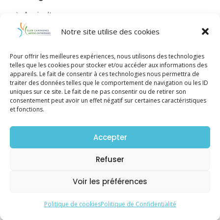
Agriculture
BTP
Notre site utilise des cookies
Coaching/Formation
Pour offrir les meilleures expériences, nous utilisons des technologies
Services aux entreprises
telles que les cookies pour stocker et/ou accéder aux informations des
appareils. Le fait de consentir à ces technologies nous permettra de
Services de proximité
traiter des données telles que le comportement de navigation ou les ID
uniques sur ce site. Le fait de ne pas consentir ou de retirer son
consentement peut avoir un effet négatif sur certaines caractéristiques
et fonctions.
Réseaux Sociaux
Facebook
Accepter
LinkedIn
Refuser
Voir les préférences
Mentions Légales
Politique de Confidentialité
Politique de cookies
Politique de Confidentialité